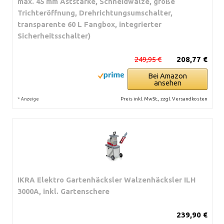
max. 45 mm Aststärke, Schneidwalze, große
Trichteröffnung, Drehrichtungsumschalter,
transparente 60 L Fangbox, integrierter
Sicherheitsschalter)
249,95 €
208,77 €
Bei Amazon
ansehen
*
Preis inkl. MwSt., zzgl. Versandkosten
Anzeige
IKRA Elektro Gartenhäcksler Walzenhäcksler ILH
3000A, inkl. Gartenschere
239,90 €