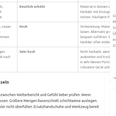
tt,
Deutlich erhöht
Material in dünnen Lage
ch
Häcksler mit Einzugshilf
G
ge
nutzen. Häufigere Pause
M
, nasser
Hoch
Vorbereitung: Material l
S
s
lassen. Alternativ grob 
Ü
kommen
langsam zuführen. Schut
m
Häcksler öfter entleeren
Z
iges
Sehr hoch
Nicht häckseln, wenn mö
ub nach
ausbreiten und trocknen
in sehr kleinen Portione
robustem Gerät arbeiten
*
A
kseln
 zwischen Wetterbericht und Gefühl lieber prüfen. Wenn
assen. Größere Mengen Rasenschnitt schichtweise auslegen.
ler nicht überfüllen. Ersatzhandschuhe und Werkzeug bereit