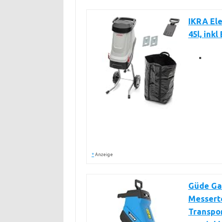
IKRA Ele
45l, ink
*
Anzeige
Güde Gar
Messerte
Transpor