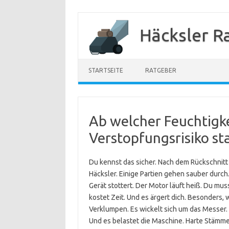
Zum
Inhalt
Häcksler R
springen
STARTSEITE
RATGEBER
Ab welcher Feuchtigke
Verstopfungsrisiko st
Du kennst das sicher. Nach dem Rückschnitt
Häcksler. Einige Partien gehen sauber durc
Gerät stottert. Der Motor läuft heiß. Du mu
kostet Zeit. Und es ärgert dich. Besonders, 
Verklumpen. Es wickelt sich um das Messer.
Und es belastet die Maschine. Harte Stämme