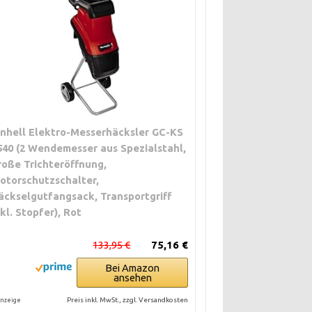
inhell Elektro-Messerhäcksler GC-KS
540 (2 Wendemesser aus Spezialstahl,
roße Trichteröffnung,
otorschutzschalter,
äckselgutfangsack, Transportgriff
nkl. Stopfer), Rot
133,95 €
75,16 €
Bei Amazon
ansehen
Preis inkl. MwSt., zzgl. Versandkosten
nzeige