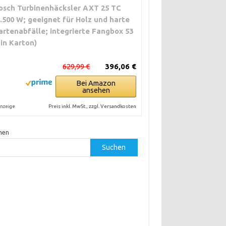
osch Turbinenhäcksler AXT 25 TC
2.500 W; geeignet für Holz und harte
artenabfälle; integrierte Fangbox 53
; in Karton)
629,99 €
396,06 €
Bei Amazon
ansehen
Preis inkl. MwSt., zzgl. Versandkosten
nzeige
hen
Suchen