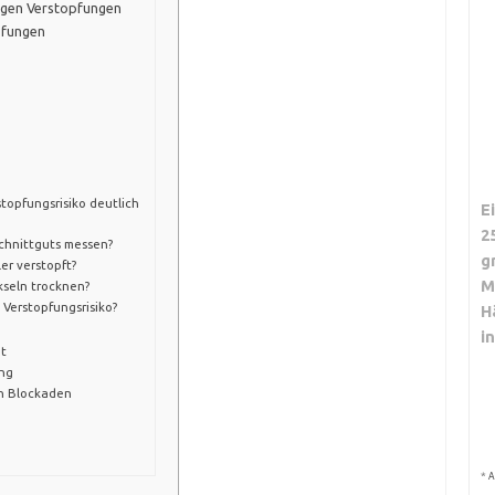
gegen Verstopfungen
pfungen
topfungsrisiko deutlich
E
2
Schnittguts messen?
g
er verstopft?
M
kseln trocknen?
Verstopfungsrisiko?
H
i
ut
ung
n Blockaden
*
A