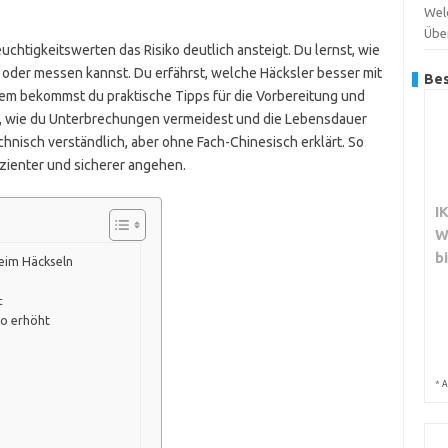
Wel
Übe
euchtigkeitswerten das Risiko deutlich ansteigt. Du lernst, wie
 oder messen kannst. Du erfährst, welche Häcksler besser mit
Bes
m bekommst du praktische Tipps für die Vorbereitung und
du, wie du Unterbrechungen vermeidest und die Lebensdauer
chnisch verständlich, aber ohne Fach-Chinesisch erklärt. So
izienter und sicherer angehen.
I
W
b
eim Häckseln
t
ko erhöht
*
A