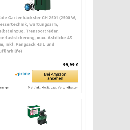
n zuführen.
e oder Revers
üde Gartenhäcksler GH 2501 (2500 W,
n einplanen.
essertechnik, wartungsarm,
eicht trocknen
elbsteinzug, Transporträder,
zerkleinern und
berlastsicherung, max. Astdicke 45
zkleidung tragen.
m, inkl. Fangsack 45 L und
 und säubern.
uführhilfe)
glich. Material
 lassen. Ansonsten
99,99 €
n und mit
Bei Amazon
.
ansehen
Preis inkl. MwSt., zzgl. Versandkosten
nzeige