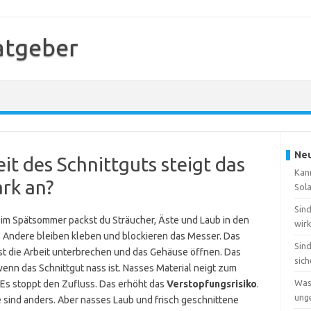
atgeber
Neu
it des Schnittguts steigt das
Kan
ark an?
Sol
Sin
 im Spätsommer packst du Sträucher, Äste und Laub in den
wirk
h. Andere bleiben kleben und blockieren das Messer. Das
Sin
sst die Arbeit unterbrechen und das Gehäuse öffnen. Das
sic
wenn das Schnittgut nass ist. Nasses Material neigt zum
Was
 Es stoppt den Zufluss. Das erhöht das
Verstopfungsrisiko
.
ung
 sind anders. Aber nasses Laub und frisch geschnittene