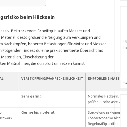
gsrisiko beim Häckseln
assiv. Bei trockenem Schnittgut laufen Messer und
s Material, desto größer die Neigung zum Verklumpen und
I
erem Nachstopfen, höheren Belastungen für Motor und Messer
i
 Folgenden findest du eine praxisorientierte Übersicht mit
 Materialien, Einschätzung der
eten Maßnahmen, die du sofort umsetzen kannst.
AL
VERSTOPFUNGSWAHRSCHEINLICHKEIT
EMPFOHLENE MASSNAH
*
A
Sehr gering
Normales Häckseln. Mes
prüfen. Grobe Äste vors
b,
Gering bis moderat
Stückelung in kleineren P
uchwerk
Förderschnecke nicht üb
Regelmäßig prüfen.