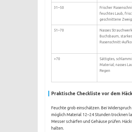
31–50
Frischer Rasenschni
feuchtes Laub, fris
geschnittene Zwei
51–70
Nasses Strauchwerk
Buchsbaum, starke
Rasenschnitt-Auf
>70
Sättigtes, schlamm
Material; nasses La
Regen
Praktische Checkliste vor dem Häc
Feuchte grob einschätzen. Bei Widerspruch
möglich Material 12–24 Stunden trocknen l
Messer schärfen und Gehäuse prüfen. Häcks
halten.