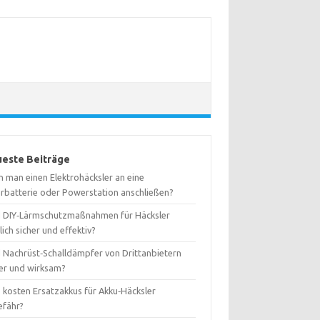
este Beiträge
n man einen Elektrohäcksler an eine
arbatterie oder Powerstation anschließen?
d DIY‑Lärmschutzmaßnahmen für Häcksler
lich sicher und effektiv?
d Nachrüst‑Schalldämpfer von Drittanbietern
her und wirksam?
 kosten Ersatzakkus für Akku‑Häcksler
efähr?