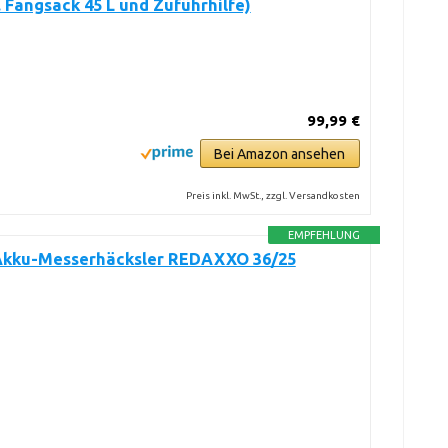
. Fangsack 45 L und Zuführhilfe)
99,99 €
Bei Amazon ansehen
Preis inkl. MwSt., zzgl. Versandkosten
EMPFEHLUNG
 Akku-Messerhäcksler REDAXXO 36/25