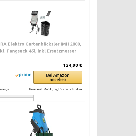
KRA Elektro Gartenhäcksler IMH 2800,
nkl. Fangsack 45l, inkl Ersatzmesser
124,90 €
Bei Amazon
ansehen
MEN
Preis inkl. MwSt., zzgl. Versandkosten
nzeige
serzustand
chneiden.
ortionen. Evtl.
erlasten.