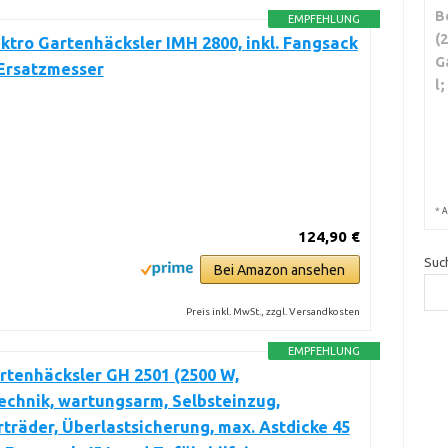
B
EMPFEHLUNG
(
ktro Gartenhäcksler IMH 2800, inkl. Fangsack
G
l Ersatzmesser
l
*
A
124,90 €
Suc
Bei Amazon ansehen
Preis inkl. MwSt., zzgl. Versandkosten
EMPFEHLUNG
tenhäcksler GH 2501 (2500 W,
chnik, wartungsarm, Selbsteinzug,
träder, Überlastsicherung, max. Astdicke 45