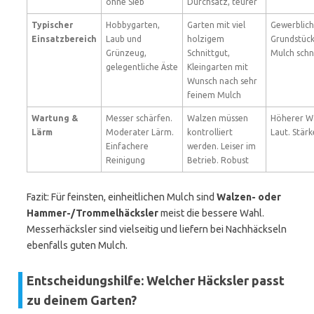
ohne Sieb
Durchsatz, teurer
Typischer
Hobbygarten,
Garten mit viel
Gewerblich
Einsatzbereich
Laub und
holzigem
Grundstück
Grünzeug,
Schnittgut,
Mulch schn
gelegentliche Äste
Kleingarten mit
Wunsch nach sehr
feinem Mulch
Wartung &
Messer schärfen.
Walzen müssen
Höherer W
Lärm
Moderater Lärm.
kontrolliert
Laut. Stär
Einfachere
werden. Leiser im
Reinigung
Betrieb. Robust
Fazit: Für feinsten, einheitlichen Mulch sind
Walzen- oder
Hammer-/Trommelhäcksler
meist die bessere Wahl.
Messerhäcksler sind vielseitig und liefern bei Nachhäckseln
ebenfalls guten Mulch.
Entscheidungshilfe: Welcher Häcksler passt
zu deinem Garten?