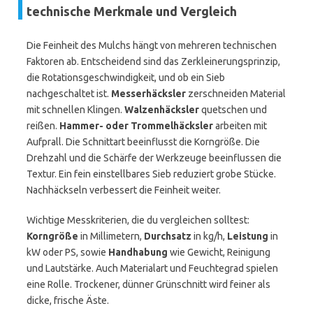
technische Merkmale und Vergleich
Die Feinheit des Mulchs hängt von mehreren technischen
Faktoren ab. Entscheidend sind das Zerkleinerungsprinzip,
die Rotationsgeschwindigkeit, und ob ein Sieb
nachgeschaltet ist.
Messerhäcksler
zerschneiden Material
mit schnellen Klingen.
Walzenhäcksler
quetschen und
reißen.
Hammer- oder Trommelhäcksler
arbeiten mit
Aufprall. Die Schnittart beeinflusst die Korngröße. Die
Drehzahl und die Schärfe der Werkzeuge beeinflussen die
Textur. Ein fein einstellbares Sieb reduziert grobe Stücke.
Nachhäckseln verbessert die Feinheit weiter.
Wichtige Messkriterien, die du vergleichen solltest:
Korngröße
in Millimetern,
Durchsatz
in kg/h,
Leistung
in
kW oder PS, sowie
Handhabung
wie Gewicht, Reinigung
und Lautstärke. Auch Materialart und Feuchtegrad spielen
eine Rolle. Trockener, dünner Grünschnitt wird feiner als
dicke, frische Äste.