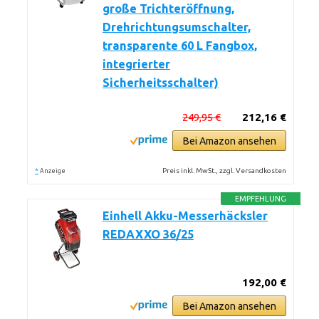
große Trichteröffnung,
Drehrichtungsumschalter,
transparente 60 L Fangbox,
integrierter
Sicherheitsschalter)
249,95 €
212,16 €
Bei Amazon ansehen
*
Preis inkl. MwSt., zzgl. Versandkosten
Anzeige
EMPFEHLUNG
Einhell Akku-Messerhäcksler
REDAXXO 36/25
192,00 €
Bei Amazon ansehen