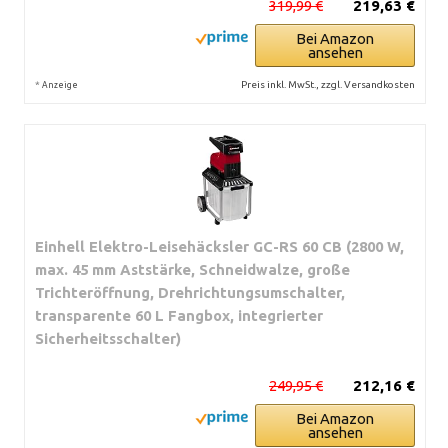
319,99 €
219,63 €
Bei Amazon
ansehen
*
Preis inkl. MwSt., zzgl. Versandkosten
Anzeige
Einhell Elektro-Leisehäcksler GC-RS 60 CB (2800 W,
max. 45 mm Aststärke, Schneidwalze, große
Trichteröffnung, Drehrichtungsumschalter,
transparente 60 L Fangbox, integrierter
Sicherheitsschalter)
249,95 €
212,16 €
Bei Amazon
ansehen