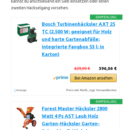
kannst du anschließend ein Sieb einsetzen oder einen
zweiten Häckselgang vorsehen.
EMPFEHLUNG
Bosch Turbinenhäcksler AXT 25
TC (2.500 W; geeignet für Holz
und harte Gartenabfälle;
integrierte Fangbox 53 l; in
Karton)
629,99 €
396,06 €
Bei Amazon ansehen
*
Preis inkl. MwSt., zzgl. Versandkosten
Anzeige
EMPFEHLUNG
Forest Master Häcksler 2800
Watt 4 Ps AST Laub Holz
Garten-Häcksler Garten-