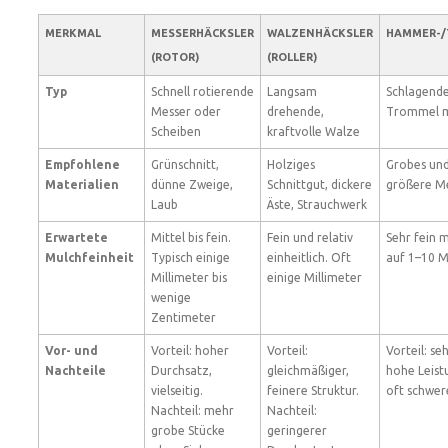
MERKMAL
MESSERHÄCKSLER
WALZENHÄCKSLER
HAMMER-/
(ROTOR)
(ROLLER)
Typ
Schnell rotierende
Langsam
Schlagend
Messer oder
drehende,
Trommel m
Scheiben
kraftvolle Walze
Empfohlene
Grünschnitt,
Holziges
Grobes und
Materialien
dünne Zweige,
Schnittgut, dickere
größere M
Laub
Äste, Strauchwerk
Erwartete
Mittel bis fein.
Fein und relativ
Sehr fein m
Mulchfeinheit
Typisch einige
einheitlich. Oft
auf 1–10 M
Millimeter bis
einige Millimeter
wenige
Zentimeter
Vor- und
Vorteil: hoher
Vorteil:
Vorteil: se
Nachteile
Durchsatz,
gleichmäßiger,
hohe Leistu
vielseitig.
feinere Struktur.
oft schwer
Nachteil: mehr
Nachteil:
grobe Stücke
geringerer