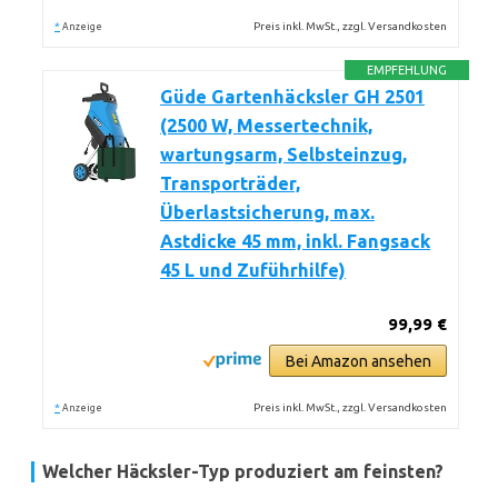
*
Preis inkl. MwSt., zzgl. Versandkosten
Anzeige
EMPFEHLUNG
Güde Gartenhäcksler GH 2501
(2500 W, Messertechnik,
wartungsarm, Selbsteinzug,
Transporträder,
Überlastsicherung, max.
Astdicke 45 mm, inkl. Fangsack
45 L und Zuführhilfe)
99,99 €
Bei Amazon ansehen
*
Preis inkl. MwSt., zzgl. Versandkosten
Anzeige
Welcher Häcksler-Typ produziert am feinsten?