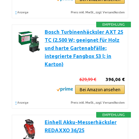
*
Preis inkl. MwSt., zzgl. Versandkosten
Anzeige
EMPFEHLUNG
Bosch Turbinenhäcksler AXT 25
TC (2.500 W; geeignet für Holz
und harte Gartenabfälle;
integrierte Fangbox 53 l; in
Karton)
629,99 €
396,06 €
Bei Amazon ansehen
*
Preis inkl. MwSt., zzgl. Versandkosten
Anzeige
EMPFEHLUNG
Einhell Akku-Messerhäcksler
REDAXXO 36/25