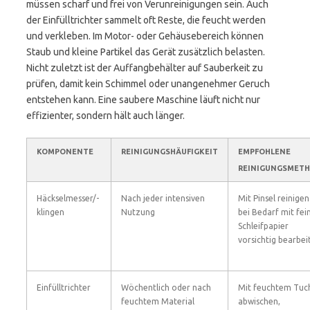
müssen scharf und frei von Verunreinigungen sein. Auch
der Einfülltrichter sammelt oft Reste, die feucht werden
und verkleben. Im Motor- oder Gehäusebereich können
Staub und kleine Partikel das Gerät zusätzlich belasten.
Nicht zuletzt ist der Auffangbehälter auf Sauberkeit zu
prüfen, damit kein Schimmel oder unangenehmer Geruch
entstehen kann. Eine saubere Maschine läuft nicht nur
effizienter, sondern hält auch länger.
KOMPONENTE
REINIGUNGSHÄUFIGKEIT
EMPFOHLENE
REINIGUNGSMET
Häckselmesser/-
Nach jeder intensiven
Mit Pinsel reinige
klingen
Nutzung
bei Bedarf mit fe
Schleifpapier
vorsichtig bearbei
Einfülltrichter
Wöchentlich oder nach
Mit feuchtem Tuc
feuchtem Material
abwischen,