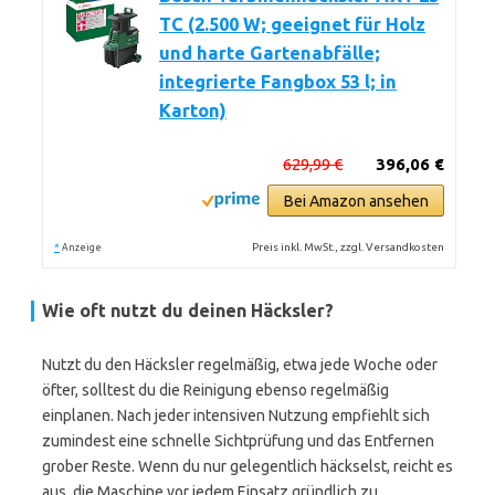
TC (2.500 W; geeignet für Holz
und harte Gartenabfälle;
integrierte Fangbox 53 l; in
Karton)
629,99 €
396,06 €
Bei Amazon ansehen
*
Preis inkl. MwSt., zzgl. Versandkosten
Anzeige
Wie oft nutzt du deinen Häcksler?
Nutzt du den Häcksler regelmäßig, etwa jede Woche oder
öfter, solltest du die Reinigung ebenso regelmäßig
einplanen. Nach jeder intensiven Nutzung empfiehlt sich
zumindest eine schnelle Sichtprüfung und das Entfernen
grober Reste. Wenn du nur gelegentlich häckselst, reicht es
aus, die Maschine vor jedem Einsatz gründlich zu