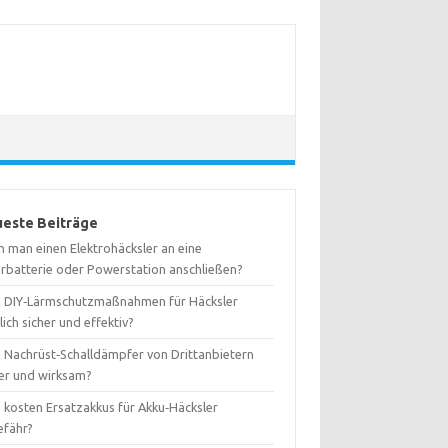
este Beiträge
n man einen Elektrohäcksler an eine
arbatterie oder Powerstation anschließen?
d DIY‑Lärmschutzmaßnahmen für Häcksler
lich sicher und effektiv?
d Nachrüst‑Schalldämpfer von Drittanbietern
her und wirksam?
 kosten Ersatzakkus für Akku‑Häcksler
efähr?