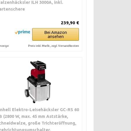
alzenhäcksler ILH 3000A, inkl.
artenschere
239,90 €
Bei Amazon
ansehen
Preis inkl. MwSt., zzgl. Versandkosten
nzeige
inhell Elektro-Leisehäcksler GC-RS 60
B (2800 W, max. 45 mm Aststärke,
chneidwalze, große Trichteröffnung,
rehrichtungsumschalter,