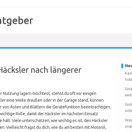
atgeber
Neu
Häcksler nach längerer
Kan
Sol
Sin
 Nutzung lagern möchtest, stehst du oft vor einigen
wirk
er eine Weile draußen oder in der Garage stand, können
Sin
 von Ästen und Blättern die Gerätefunktion beeinträchtigen.
sic
wichtige Rolle, damit der Häcksler im nächsten Einsatz
Was
e hält. Viele unterschätzen, wie wichtig es ist, den Häcksler
ung
. Vielleicht fragst du dich, wie du am besten mit Motoröl,