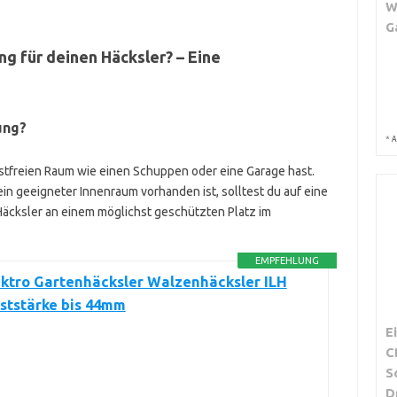
W
G
ng für deinen Häcksler? – Eine
ung?
*
A
ostfreien Raum wie einen Schuppen oder eine Garage hast.
in geeigneter Innenraum vorhanden ist, solltest du auf eine
cksler an einem möglichst geschützten Platz im
EMPFEHLUNG
ktro Gartenhäcksler Walzenhäcksler ILH
ststärke bis 44mm
E
C
S
D