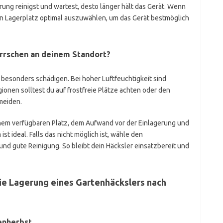
rung reinigst und wartest, desto länger hält das Gerät. Wenn
den Lagerplatz optimal auszuwählen, um das Gerät bestmöglich
rschen an deinem Standort?
 besonders schädigen. Bei hoher Luftfeuchtigkeit sind
ionen solltest du auf frostfreie Plätze achten oder den
meiden.
nem verfügbaren Platz, dem Aufwand vor der Einlagerung und
ist ideal. Falls das nicht möglich ist, wähle den
d gute Reinigung. So bleibt dein Häcksler einsatzbereit und
ie Lagerung eines Gartenhäckslers nach
enherbst