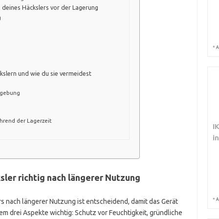
 deines Häckslers vor der Lagerung
g
*
A
kslern und wie du sie vermeidest
mgebung
hrend der Lagerzeit
I
i
sler richtig nach längerer Nutzung
*
A
rs nach längerer Nutzung ist entscheidend, damit das Gerät
llem drei Aspekte wichtig: Schutz vor Feuchtigkeit, gründliche