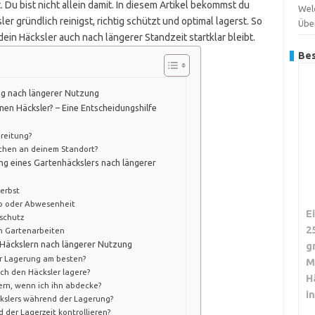
u bist nicht allein damit. In diesem Artikel bekommst du
Wel
er gründlich reinigst, richtig schützt und optimal lagerst. So
Übe
ein Häcksler auch nach längerer Standzeit startklar bleibt.
Bes
tig nach längerer Nutzung
nen Häcksler? – Eine Entscheidungshilfe
ereitung?
hen an deinem Standort?
ng eines Gartenhäckslers nach längerer
erbst
b oder Abwesenheit
E
schutz
2
n Gartenarbeiten
 Häckslern nach längerer Nutzung
g
er Lagerung am besten?
M
ch den Häcksler lagere?
H
ern, wenn ich ihn abdecke?
i
ckslers während der Lagerung?
 der Lagerzeit kontrollieren?