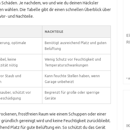
 Schäden. Je nachdem, wo und wie du deinen Häcksler
n wählen. Die Tabelle gibt dir einen schnellen Überblick über
Vor- und Nachteile.
NACHTEILE
E
R
terung, optimale
Benötigt ausreichend Platz und guten
Belüftung
ibel, keine
Wenig Schutz vor Feuchtigkeit und
ität nötig
Temperaturschwankungen
vor Staub und
Kann feuchte Stellen haben, wenn
*
A
n
Garage unbeheizt
sauber, schützt vor
Begrenzt für große oder sperrige
Beschädigung
Geräte
trockenen, frostfreien Raum wie einem Schuppen oder einer
r gründlich gereinigt wird und keine Feuchtigkeit zurückbleibt.
I
end Platz für gute Belüftung ein. So schützt du das Gerät