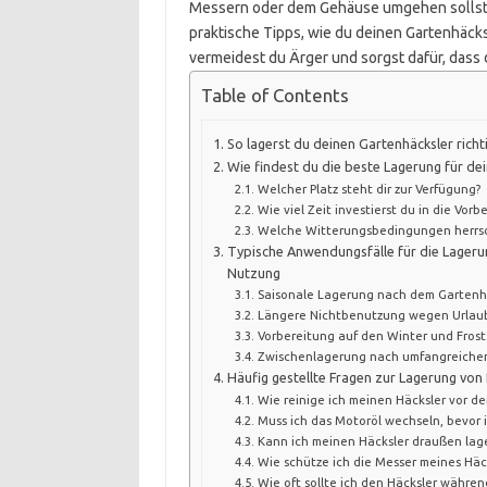
Messern oder dem Gehäuse umgehen sollst. D
praktische Tipps, wie du deinen Gartenhäcksl
vermeidest du Ärger und sorgst dafür, dass d
Table of Contents
So lagerst du deinen Gartenhäcksler rich
Wie findest du die beste Lagerung für dei
Welcher Platz steht dir zur Verfügung?
Wie viel Zeit investierst du in die Vorb
Welche Witterungsbedingungen herrsc
Typische Anwendungsfälle für die Lageru
Nutzung
Saisonale Lagerung nach dem Gartenh
Längere Nichtbenutzung wegen Urlau
Vorbereitung auf den Winter und Frost
Zwischenlagerung nach umfangreiche
Häufig gestellte Fragen zur Lagerung von
Wie reinige ich meinen Häcksler vor d
Muss ich das Motoröl wechseln, bevor i
Kann ich meinen Häcksler draußen lag
Wie schütze ich die Messer meines Hä
Wie oft sollte ich den Häcksler während