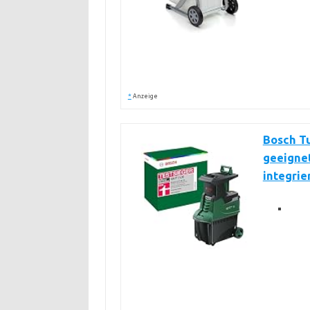
*
Anzeige
Bosch Tu
geeignet
integrie