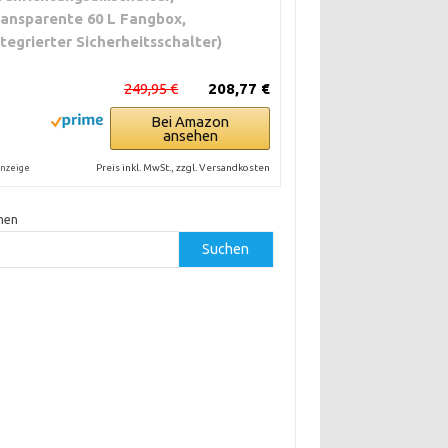
ransparente 60 L Fangbox,
ntegrierter Sicherheitsschalter)
249,95 €
208,77 €
Bei Amazon
ansehen
Preis inkl. MwSt., zzgl. Versandkosten
nzeige
hen
Suchen