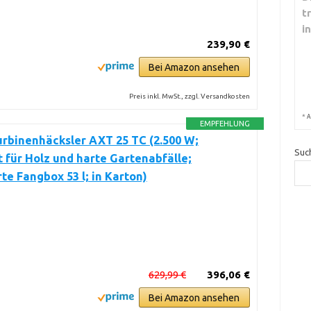
t
i
239,90 €
Bei Amazon ansehen
Preis inkl. MwSt., zzgl. Versandkosten
*
A
EMPFEHLUNG
rbinenhäcksler AXT 25 TC (2.500 W;
Suc
 für Holz und harte Gartenabfälle;
rte Fangbox 53 l; in Karton)
629,99 €
396,06 €
Bei Amazon ansehen