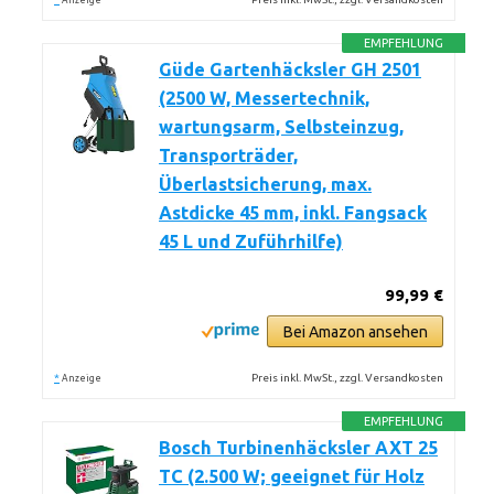
Anzeige
EMPFEHLUNG
Güde Gartenhäcksler GH 2501
(2500 W, Messertechnik,
wartungsarm, Selbsteinzug,
Transporträder,
Überlastsicherung, max.
Astdicke 45 mm, inkl. Fangsack
45 L und Zuführhilfe)
99,99 €
Bei Amazon ansehen
*
Preis inkl. MwSt., zzgl. Versandkosten
Anzeige
EMPFEHLUNG
Bosch Turbinenhäcksler AXT 25
TC (2.500 W; geeignet für Holz