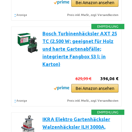
Bei Amazon ansehen
*
Preis inkl. MwSt., zzgl. Versandkosten
Anzeige
EMPFEHLUNG
Bosch Turbinenhäcksler AXT 25
TC (2.500 W; geeignet für Holz
und harte Gartenabfälle;
integrierte Fangbox 53 l; in
Karton)
629,99 €
396,06 €
Bei Amazon ansehen
*
Preis inkl. MwSt., zzgl. Versandkosten
Anzeige
EMPFEHLUNG
IKRA Elektro Gartenhäcksler
Walzenhäcksler ILH 3000A,