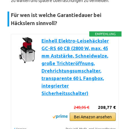
zu wählen und spätere Überraschungen zu vermeiden.
Für wen ist welche Garantiedauer bei
Häckslern sinnvoll?
EMPFEHLUNG
Einhell Elektro-Leisehäcksler
GC-RS 60 CB (2800 W, max. 45
mm Aststärke, Schneidwalze,
große Trichteröffnung,
Drehrichtungsumschalter,
transparente 60 L Fangbox,
integrierter
Sicherheitsschalter)
249,95 €
208,77 €
Bei Amazon ansehen
*
Preis inkl. MwSt., zzgl. Versandkosten