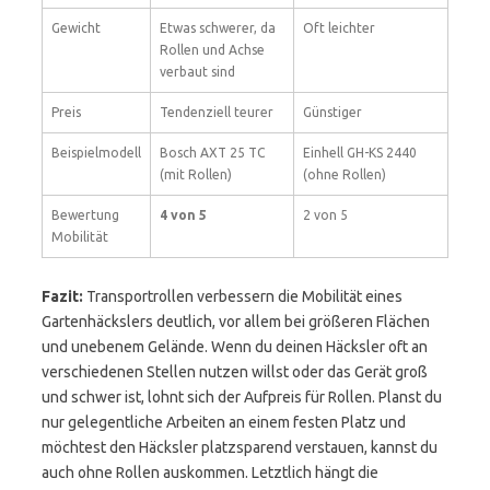
Gewicht
Etwas schwerer, da
Oft leichter
Rollen und Achse
verbaut sind
Preis
Tendenziell teurer
Günstiger
Beispielmodell
Bosch AXT 25 TC
Einhell GH-KS 2440
(mit Rollen)
(ohne Rollen)
Bewertung
4 von 5
2 von 5
Mobilität
Fazit:
Transportrollen verbessern die Mobilität eines
Gartenhäckslers deutlich, vor allem bei größeren Flächen
und unebenem Gelände. Wenn du deinen Häcksler oft an
verschiedenen Stellen nutzen willst oder das Gerät groß
und schwer ist, lohnt sich der Aufpreis für Rollen. Planst du
nur gelegentliche Arbeiten an einem festen Platz und
möchtest den Häcksler platzsparend verstauen, kannst du
auch ohne Rollen auskommen. Letztlich hängt die