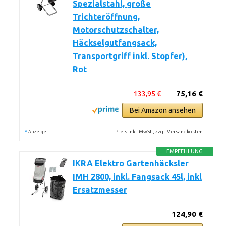
Spezialstahl, große
Trichteröffnung,
Motorschutzschalter,
Häckselgutfangsack,
Transportgriff inkl. Stopfer),
Rot
133,95 €
75,16 €
Bei Amazon ansehen
*
Preis inkl. MwSt., zzgl. Versandkosten
Anzeige
EMPFEHLUNG
IKRA Elektro Gartenhäcksler
IMH 2800, inkl. Fangsack 45l, inkl
Ersatzmesser
124,90 €