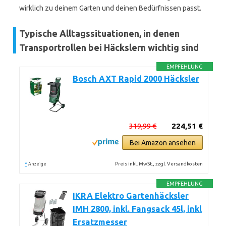
wirklich zu deinem Garten und deinen Bedürfnissen passt.
Typische Alltagssituationen, in denen
Transportrollen bei Häckslern wichtig sind
EMPFEHLUNG
Bosch AXT Rapid 2000 Häcksler
319,99 €
224,51 €
Bei Amazon ansehen
*
Preis inkl. MwSt., zzgl. Versandkosten
Anzeige
EMPFEHLUNG
IKRA Elektro Gartenhäcksler
IMH 2800, inkl. Fangsack 45l, inkl
Ersatzmesser