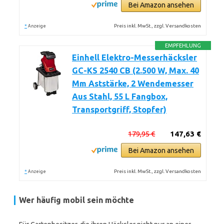
Bei Amazon ansehen
*
Preis inkl. MwSt., zzgl. Versandkosten
Anzeige
EMPFEHLUNG
Einhell Elektro-Messerhäcksler
GC-KS 2540 CB (2.500 W, Max. 40
Mm Aststärke, 2 Wendemesser
Aus Stahl, 55 L Fangbox,
Transportgriff, Stopfer)
179,95 €
147,63 €
Bei Amazon ansehen
*
Preis inkl. MwSt., zzgl. Versandkosten
Anzeige
Wer häufig mobil sein möchte