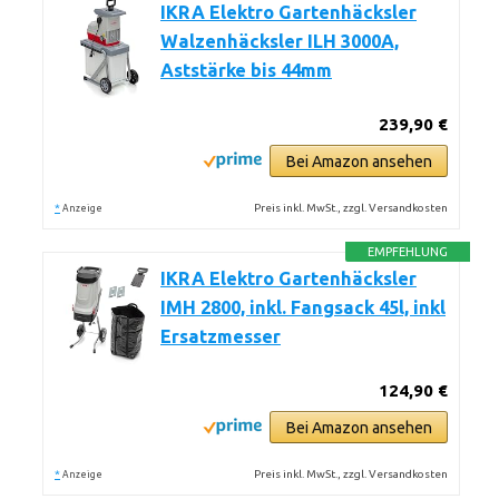
IKRA Elektro Gartenhäcksler
Walzenhäcksler ILH 3000A,
Aststärke bis 44mm
239,90 €
Bei Amazon ansehen
*
Preis inkl. MwSt., zzgl. Versandkosten
Anzeige
EMPFEHLUNG
IKRA Elektro Gartenhäcksler
IMH 2800, inkl. Fangsack 45l, inkl
Ersatzmesser
124,90 €
Bei Amazon ansehen
*
Preis inkl. MwSt., zzgl. Versandkosten
Anzeige